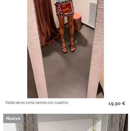
10% dto en tu
primera compra
Falda pareo corta leones con cuadros
19,90 €
Uniéndote al
Club Poupée
donde recibirás
nuevas piezas
, las
reposiciones de los más
buscados
y
sorpresas exclusivas
.
Nuevo
Email