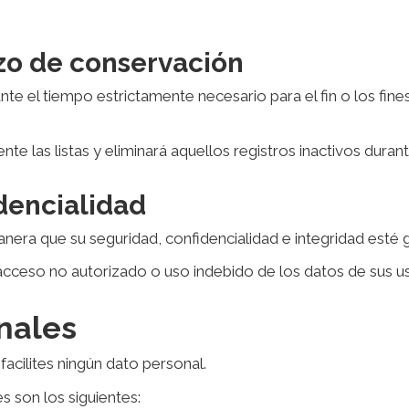
azo de conservación
e el tiempo estrictamente necesario para el fin o los fines d
ente las listas y eliminará aquellos registros inactivos dura
idencialidad
era que su seguridad, confidencialidad e integridad esté g
l acceso no autorizado o uso indebido de los datos de sus u
nales
acilites ningún dato personal.
s son los siguientes: