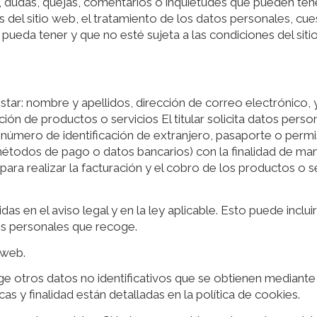
dudas, quejas, comentarios o inquietudes que pueden tener lo
 del sitio web, el tratamiento de los datos personales, cues
o pueda tener y que no esté sujeta a las condiciones del sit
estar: nombre y apellidos, dirección de correo electrónico, 
ión de productos o servicios El titular solicita datos pers
 número de identificación de extranjero, pasaporte o permis
todos de pago o datos bancarios) con la finalidad de mante
para realizar la facturación y el cobro de los productos o s
as en el aviso legal y en la ley aplicable. Esto puede inclu
tos personales que recoge.
 web.
ecoge otros datos no identificativos que se obtienen median
as y finalidad están detalladas en la política de cookies.