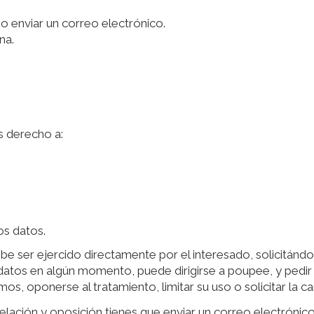
 o enviar un correo electrónico.
na.
s derecho a:
os datos.
e ser ejercido directamente por el interesado, solicitándolo
s datos en algún momento, puede dirigirse a poupee, y ped
mos, oponerse al tratamiento, limitar su uso o solicitar la ca
ncelación y oposición tienes que enviar un correo electróni