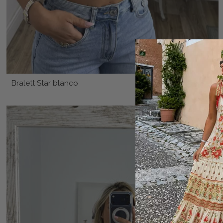
Bralett Star blanco
16,90 €