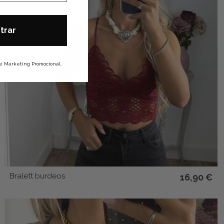
trar
 de Marketing Promocional.
Bralett burdeos
16,90 €