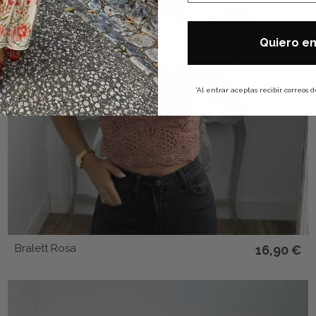
Quiero en
*Al entrar aceptas recibir correos
Bralett Rosa
16,90 €