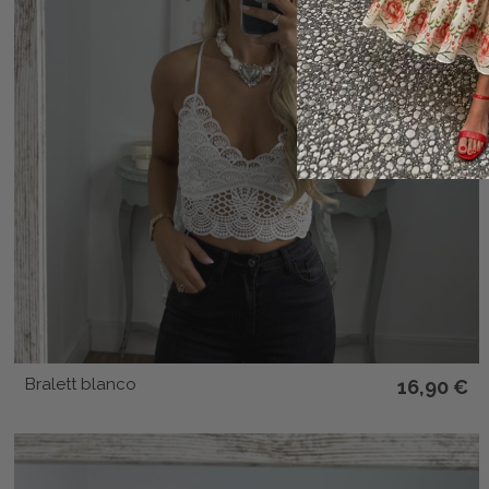
Bralett blanco
16,90 €