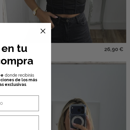
 en tu
Corset negro
26,90 €
compra
ée
donde recibirás
iciones de los más
as exclusivas
.