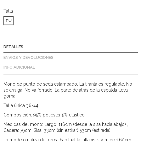
Talla
TU
DETALLES
ENVIOS Y DEVOLUCIONES
INFO ADICIONAL
Mono de punto de seda estampado. La tiranta es regulable. No
se arruga. No va forrado. La parte de atrás de la espalda lleva
goma.
Talla única 36-44
Composición: 95% poliéster 5% elástico
Medidas del mono: Largo: 116cm (desde la sisa hacia abajo) ,
Cadera: 79cm, Sisa: 33cm (sin estirar) 53cm (estirada)
La modelo utiliza de forma habitual la talla xs-s y mide 1,60cm